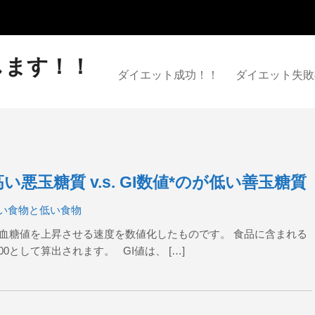
します！！
ダイエット成功！！
ダイエット失敗
悪玉糖質 v.s. GI数値*のが低い善玉糖質
高い食物と低い食物
血糖値を上昇させる速度を数値化したものです。 食品に含まれる
として算出されます。 GI値は、 […]