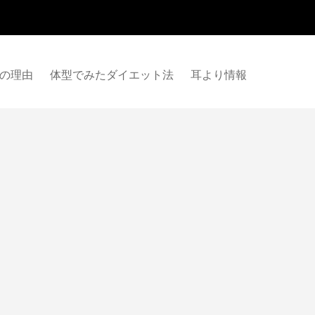
の理由
体型でみたダイエット法
耳より情報