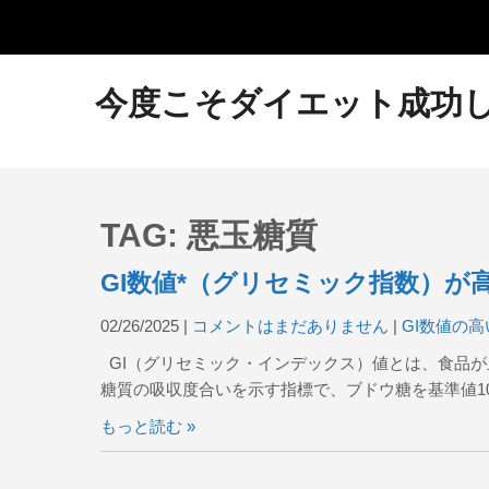
今度こそダイエット成功
TAG: 悪玉糖質
GI数値*（グリセミック指数）が高い
02/26/2025
|
コメントはまだありません
|
GI数値の
GI（グリセミック・インデックス）値とは、食品が
糖質の吸収度合いを示す指標で、ブドウ糖を基準値100
もっと読む »